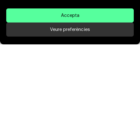
Accepta
Veure preferències
Soluciones
a tu medida
Desarrollamos tiendas pequeñas y grandes,
tanto para la venta de productos como de
servicios. Adaptados a la nueva realidad,
adaptados a ti.