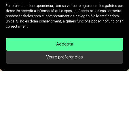
Per oferir la millor experiència, fem servir tecnologies com les galetes per
desar i/o accedir a informació del dispositiu. Acceptar-les ens permetrà
processar dades com el comportament de navegació o identificadors
únics. Si no es dona consentiment, algunes funcions poden no funcionar
correctament.
Accepta
Veure preferències
Todo proceso de digitalización en una
empresa tiene sus dificultades, ya que nunca
se trata simplemente de realizar una página
web o un e-commerce, generalmente afecta